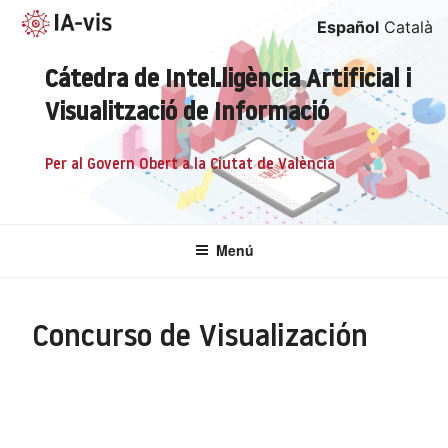
Saltar
Español
Català
al
contenido
Cátedra de Intel.ligència Artificial i
Visualització de Informació
per al Govern Obert a la Ciutat de València
Menú
Concurso de Visualización