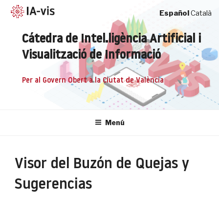
Saltar
Español
Català
al
contenido
Cátedra de Intel.ligència Artificial i
Visualització de Informació
per al Govern Obert a la Ciutat de València
Menú
Visor del Buzón de Quejas y
Sugerencias