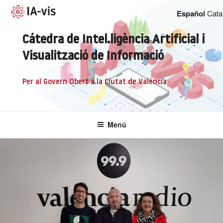
Saltar
Español
Cata
al
contenido
Cátedra de Intel.ligència Artificial i
Visualització de Informació
per al Govern Obert a la Ciutat de València
Menú