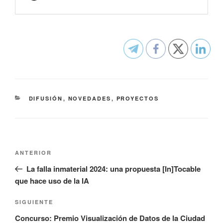
CATEGORÍAS
DIFUSIÓN
,
NOVEDADES
,
PROYECTOS
Navegación
Entrada
ANTERIOR
de
anterior:
La falla inmaterial 2024: una propuesta [In]Tocable
entradas
que hace uso de la IA
Siguiente
SIGUIENTE
entrada
Concurso: Premio Visualización de Datos de la Ciudad